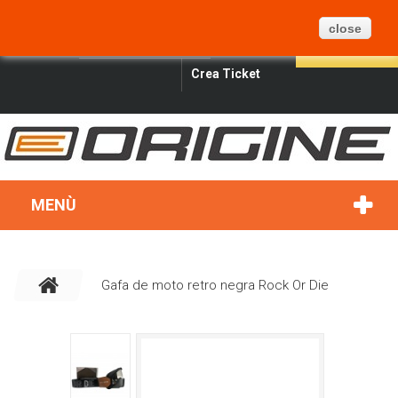
CARRELLO
BLOG
MAPPA DEL SITO
0
close
ITALIANO
SIGN IN
SEARCH
Crea Ticket
MENÙ
Gafa de moto retro negra Rock Or Die