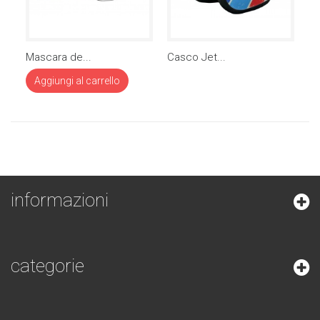
Mascara de...
Casco Jet...
Ca
Aggiungi al carrello
informazioni
categorie