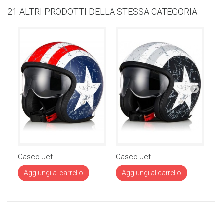
21 ALTRI PRODOTTI DELLA STESSA CATEGORIA:
Casco Jet...
Casco Jet...
Ca
Aggiungi al carrello
Aggiungi al carrello