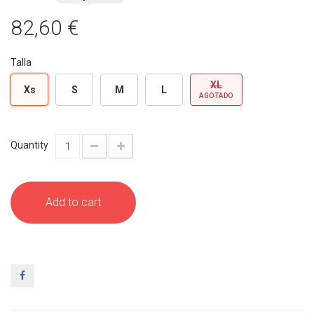
82,60 €
Talla
XL
Xs
S
M
L
AGOTADO
Quantity
Add to cart