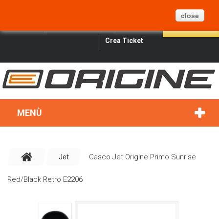
CARRELLO
BLOG
MAPPA DEL SITO
0
close
ITALIANO
SIGN IN
SEARCH
Crea Ticket
MENÙ
Jet
Casco Jet Origine Primo Sunrise
Red/Black Retro E2206