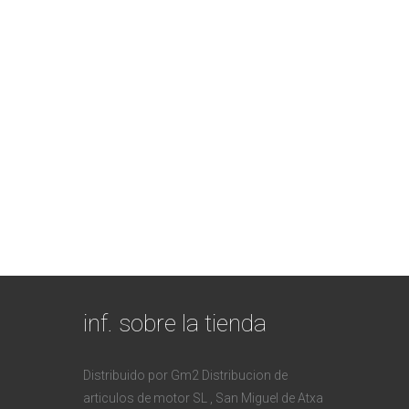
inf. sobre la tienda
Distribuido por Gm2 Distribucion de
articulos de motor SL , San Miguel de Atxa