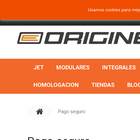
BUSCAR
Usamos cookies para mejor
JET
MODULARES
INTEGRALES
HOMOLOGACION
TIENDAS
BLO
Pago seguro