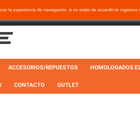
ar la experiencia de navegación, si no estás de acuerdo te rogamos i
ACCESORIOS/REPUESTOS
HOMOLOGADOS E2
G
CONTACTO
OUTLET