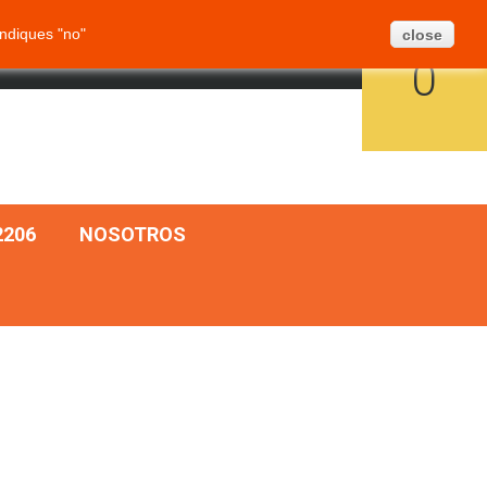
Crear Ticket
BLOG
MAPA SITIO
ndiques "no"
close
CARRITO:
ESPAÑOL
INICIAR SESIÓN
0
206
NOSOTROS