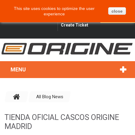
CART
BLOG
SITEMAP
This site uses cookies to optimize the user
0
close
experience
ENGLISH
SIGN IN
SEARCH
Create Ticket
MENU
All Blog News
TIENDA OFICIAL CASCOS ORIGINE
MADRID