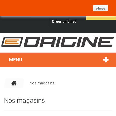
PANIER
BLOG
PLAN DU SITE
0
close
FRANÇAIS
CONNEXION
RECHERCHER
Créer un billet
MENU
Nos magasins
Nos magasins