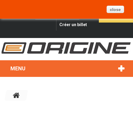
PANIER
BLOG
PLAN DU SITE
0
close
FRANÇAIS
CONNEXION
RECHERCHER
Créer un billet
MENU