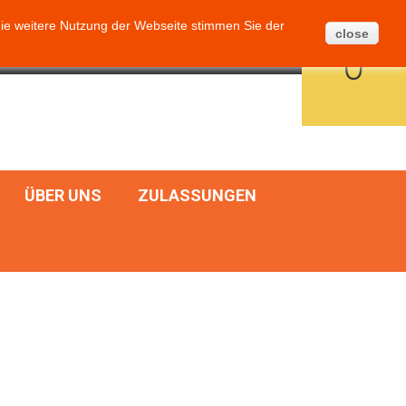
Ticket erstellen
BLOG
SITEMAP
ie weitere Nutzung der Webseite stimmen Sie der
close
WARENKORB
DEUTSCH
ANMELDEN
0
ÜBER UNS
ZULASSUNGEN