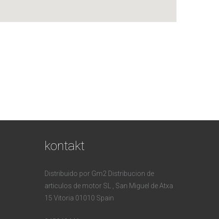
kontakt
Distribuido por Gm2 Distribucion de
articulos de motor SL , San Miguel de Atxa
15 Vitoria 01010 Spain