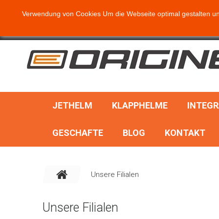
SUCHE
Verwendung von Cookies Um die Webseite optimal gestalten un
JETHELM
KLAPPHELME
INTEG
GESCHAFTE
BLOG
KONTAKT
Unsere Filialen
Unsere Filialen