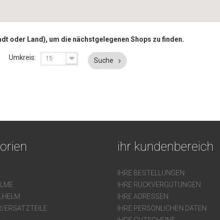
Stadt oder Land), um die nächstgelegenen Shops zu finden.
Umkreis:
15
Suche
orien
ihr kundenbereich
IHRE BESTELLUNGEN
ELME
IHRE RÜCKVERGÜTUNGEN
LHELM
IHRE ADRESSEN
/ERSATZTEILE
IHRE PERSÖNLICHEN DATEN