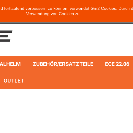
d fortlaufend verbessern zu können, verwendet Gm2 Cookies. Durch d
Verwendung von Cookies zu.
RALHELM
ZUBEHÖR/ERSATZTEILE
ECE 22.06
OUTLET